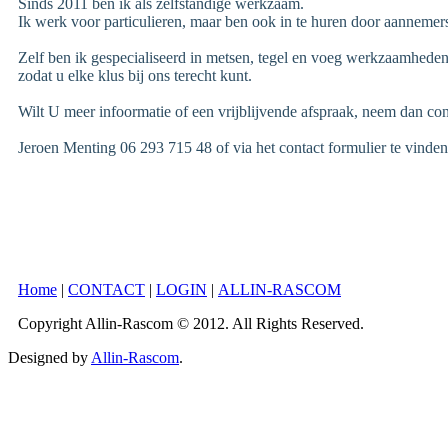
Sinds 2011 ben ik als zelfstandige werkzaam.
Ik werk voor particulieren, maar ben ook in te huren door aannem
Zelf ben ik gespecialiseerd in metsen, tegel en voeg werkzaamhede
zodat u elke klus bij ons terecht kunt.
Wilt U meer infoormatie of een vrijblijvende afspraak, neem dan c
Jeroen Menting 06 293 715 48 of via het contact formulier te vinden 
Home
|
CONTACT
|
LOGIN
|
ALLIN-RASCOM
Copyright Allin-Rascom © 2012. All Rights Reserved.
Designed by
Allin-Rascom
.