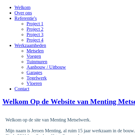
Welkom
Over ons
Referentie's
Project 1
Project 2
Project 3
Project 4
Werkzaamheden
Metselen
Voegen
Tuinmuren
Aanbouw / Uitbouw
Garages
Tegelwerk
Vloeren
Contact
Welkom Op de Website van Menting Mets
Welkom op de site van Menting Metselwerk.
Mijn naam is Jeroen Menting, al ruim 15 jaar werkzaam in de bouw.